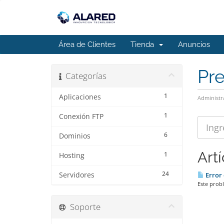
Área de Clientes
Tienda
Anuncios
Pr
Categorías
1
Aplicaciones
Administr
1
Conexión FTP
6
Dominios
Art
1
Hosting
24
Servidores
Error 
Este probl
Soporte