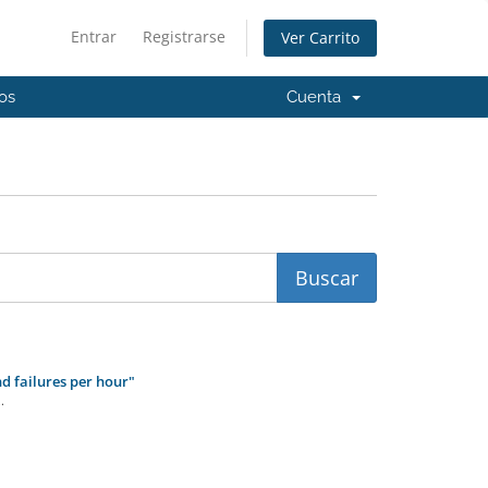
Entrar
Registrarse
Ver Carrito
os
Cuenta
 failures per hour"
.