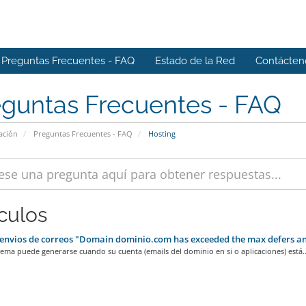
Preguntas Frecuentes - FAQ
Estado de la Red
Contácten
eguntas Frecuentes - FAQ
ación
Preguntas Frecuentes - FAQ
Hosting
ículos
envios de correos "Domain dominio.com has exceeded the max defers and
ema puede generarse cuando su cuenta (emails del dominio en si o aplicaciones) está..