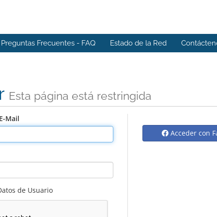
Preguntas Frecuentes - FAQ
Estado de la Red
Contácten
r
Esta página está restringida
E-Mail
Acceder con F
Datos de Usuario