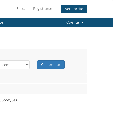
Entrar
Registrarse
Ver Carrito
os
Cuenta
Comprobar
 .com, .es