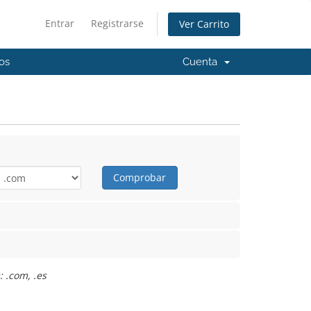
Entrar
Registrarse
Ver Carrito
os
Cuenta
Comprobar
 .com, .es