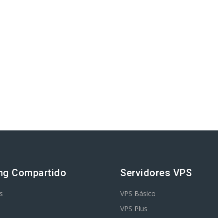
ng Compartido
Servidores VPS
s
VPS Básico
VPS Plus