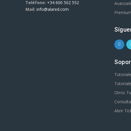
Teléfono:
+34 600 502 552
Avanzad
Mail:
info@alared.com
Premiu
Sígue
Sopor
Tutorial
Tutorial
Otros Tu
Consulta
Abrir Tic