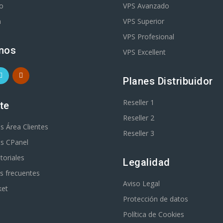
o
VPS Avanzado
m
VPS Superior
VPS Profesional
nos
VPS Excellent
Planes Distribuidor
Reseller 1
te
Reseller 2
es Área Clientes
Reseller 3
es CPanel
toriales
Legalidad
s frecuentes
Aviso Legal
ket
Protección de datos
Política de Cookies