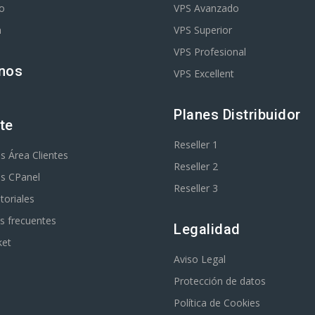
o
VPS Avanzado
m
VPS Superior
VPS Profesional
nos
VPS Excellent
Planes Distribuidor
te
Reseller 1
es Área Clientes
Reseller 2
es CPanel
Reseller 3
toriales
s frecuentes
Legalidad
ket
Aviso Legal
Protección de datos
Política de Cookies