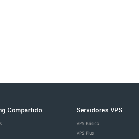
ng Compartido
Servidores VPS
s
VPS Básico
VPS Plus