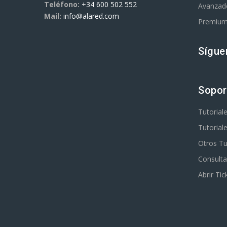
Teléfono:
+34 600 502 552
Avanzad
Mail:
info@alared.com
Premiu
Sígue
Sopor
Tutorial
Tutorial
Otros Tu
Consulta
Abrir Tic