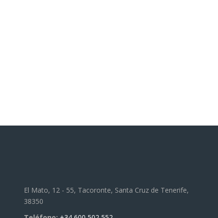
El Mato, 12 - 55, Tacoronte, Santa Cruz de Tenerife,
38350
Teléfono:
+34 600 502 552