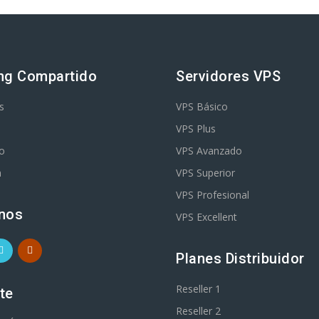
ng Compartido
Servidores VPS
s
VPS Básico
VPS Plus
o
VPS Avanzado
m
VPS Superior
VPS Profesional
nos
VPS Excellent
Planes Distribuidor
Reseller 1
te
Reseller 2