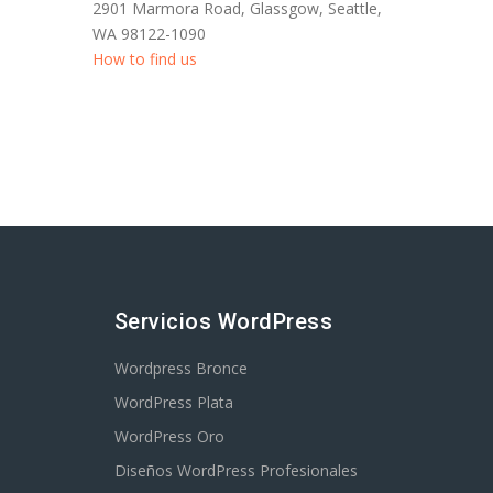
2901 Marmora Road, Glassgow, Seattle,
WA 98122-1090
How to find us
Servicios WordPress
Wordpress Bronce
WordPress Plata
WordPress Oro
Diseños WordPress Profesionales