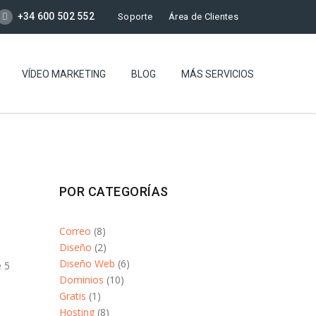
+34 600 502 552
Soporte
Área de Clientes
VÍDEO MARKETING
BLOG
MÁS SERVICIOS
POR CATEGORÍAS
Correo
(8)
Diseño
(2)
Diseño Web
(6)
e 5
Dominios
(10)
Gratis
(1)
Hosting
(8)