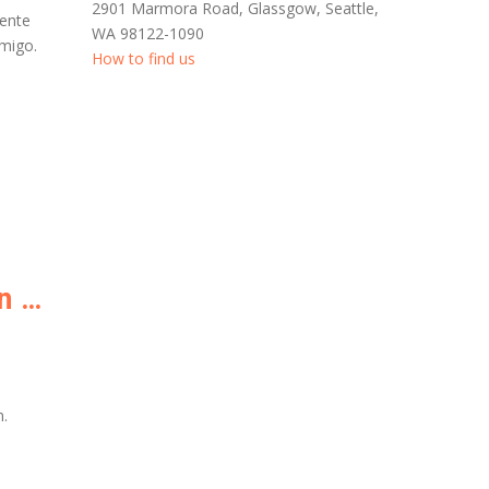
2901 Marmora Road, Glassgow, Seattle,
mente
WA 98122-1090
emigo.
How to find us
10 acciones imprescindibles para evitar el Spam. ¿Las aplicas en tu sitio web?
m.