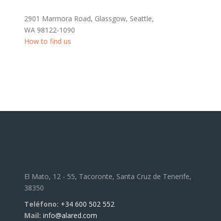
2901 Marmora Road, Glassgow, Seattle,
WA 98122-1090
How to find us
El Mato, 12 - 55, Tacoronte, Santa Cruz de Tenerife,
38350
Teléfono:
+34 600 502 552
Mail:
info@alared.com