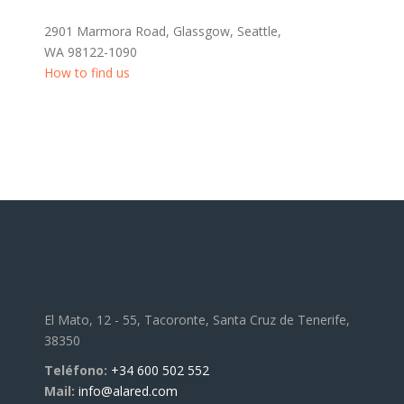
2901 Marmora Road, Glassgow, Seattle,
WA 98122-1090
How to find us
El Mato, 12 - 55, Tacoronte, Santa Cruz de Tenerife,
38350
Teléfono:
+34 600 502 552
Mail:
info@alared.com